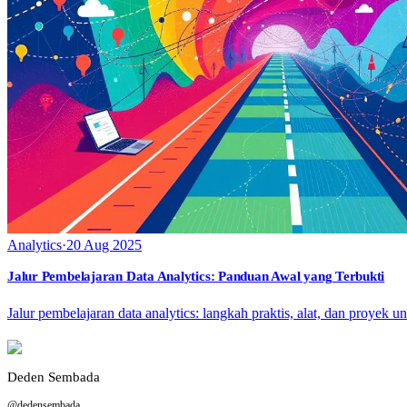
Analytics
·
20 Aug 2025
Jalur Pembelajaran Data Analytics: Panduan Awal yang Terbukti
Jalur pembelajaran data analytics: langkah praktis, alat, dan proyek u
Deden Sembada
@dedensembada