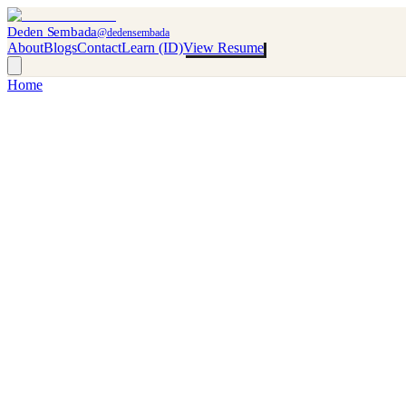
Deden Sembada
@dedensembada
About
Blogs
Contact
Learn (ID)
View Resume
Home