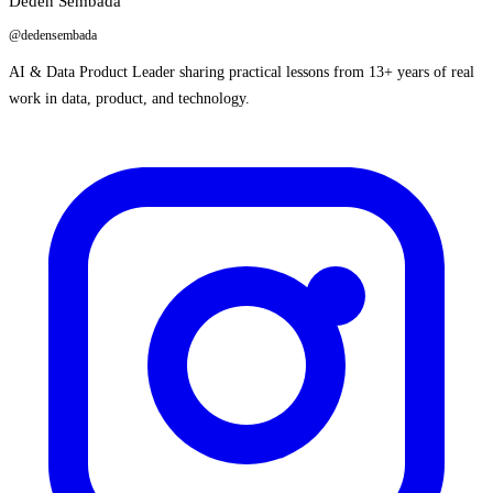
Deden Sembada
@dedensembada
AI & Data Product Leader sharing practical lessons from 13+ years of real
work in data, product, and technology.