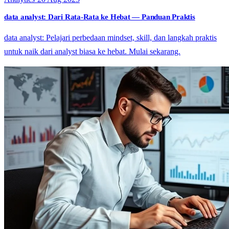
data analyst: Dari Rata-Rata ke Hebat — Panduan Praktis
data analyst: Pelajari perbedaan mindset, skill, dan langkah praktis
untuk naik dari analyst biasa ke hebat. Mulai sekarang.