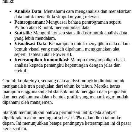
miliki:
Analisis Data
: Memahami cara menganalisis dan menafsirkan
data untuk menarik kesimpulan yang relevan.
Pemrograman
: Menguasai bahasa pemrograman seperti
Python atau R untuk memanipulasi data.
Statistik
: Mengerti konsep statistik dasar untuk analisis data
yang lebih mendalam.
Visualisasi Data
: Kemampuan untuk menyajikan data dalam
bentuk visual yang mudah dipahami, menggunakan alat
seperti Tableau atau Power BI.
Keterampilan Komunikasi
: Mampu menyampaikan hasil
analisis kepada pemangku kepentingan dengan jelas dan
efektif.
Contoh konkretnya, seorang data analyst mungkin diminta untuk
menganalisis tren penjualan dari tahun ke tahun. Mereka harus
mampu menggunakan alat statistik untuk menggali data penjualan
dan menyajikannya dalam bentuk grafik yang menarik agar mudah
dipahami oleh manajemen.
Statistik menunjukkan bahwa permintaan untuk data analyst
diperkirakan akan meningkat sebesar 20% dalam lima tahun ke
depan. Ini menunjukkan betapa pentingnya keterampilan ini di pasar
kerja saat ini.