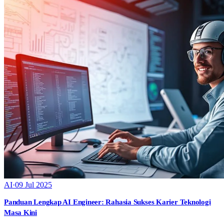
AI
·
09 Jul 2025
Panduan Lengkap AI Engineer: Rahasia Sukses Karier Teknologi
Masa Kini