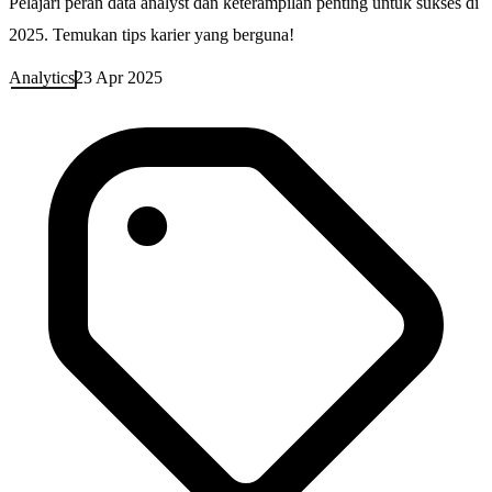
Pelajari peran data analyst dan keterampilan penting untuk sukses di
2025. Temukan tips karier yang berguna!
Analytics
23 Apr 2025