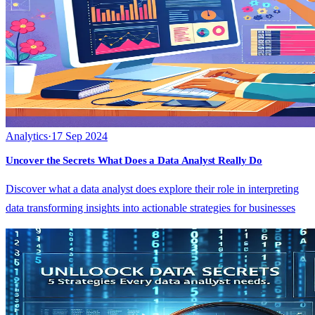
Analytics
·
17 Sep 2024
Uncover the Secrets What Does a Data Analyst Really Do
Discover what a data analyst does explore their role in interpreting
data transforming insights into actionable strategies for businesses