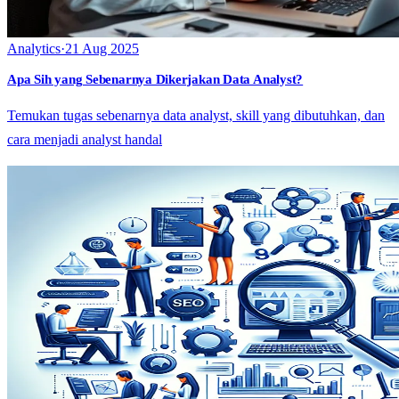
Analytics
·
21 Aug 2025
Apa Sih yang Sebenarnya Dikerjakan Data Analyst?
Temukan tugas sebenarnya data analyst, skill yang dibutuhkan, dan
cara menjadi analyst handal