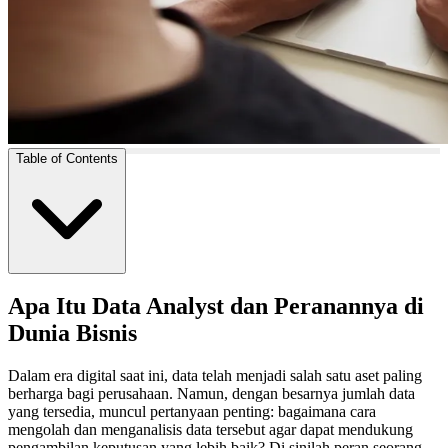
Table of Contents
Apa Itu Data Analyst dan Peranannya di
Dunia Bisnis
Dalam era digital saat ini, data telah menjadi salah satu aset paling
berharga bagi perusahaan. Namun, dengan besarnya jumlah data
yang tersedia, muncul pertanyaan penting: bagaimana cara
mengolah dan menganalisis data tersebut agar dapat mendukung
pengambilan keputusan yang lebih baik? Di sinilah peran seorang