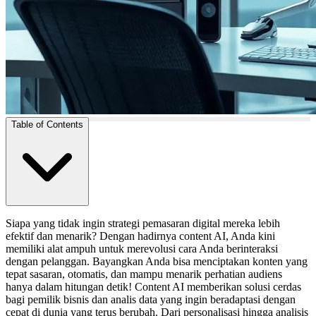
Table of Contents
Siapa yang tidak ingin strategi pemasaran digital mereka lebih
efektif dan menarik? Dengan hadirnya content AI, Anda kini
memiliki alat ampuh untuk merevolusi cara Anda berinteraksi
dengan pelanggan. Bayangkan Anda bisa menciptakan konten yang
tepat sasaran, otomatis, dan mampu menarik perhatian audiens
hanya dalam hitungan detik! Content AI memberikan solusi cerdas
bagi pemilik bisnis dan analis data yang ingin beradaptasi dengan
cepat di dunia yang terus berubah. Dari personalisasi hingga analisis