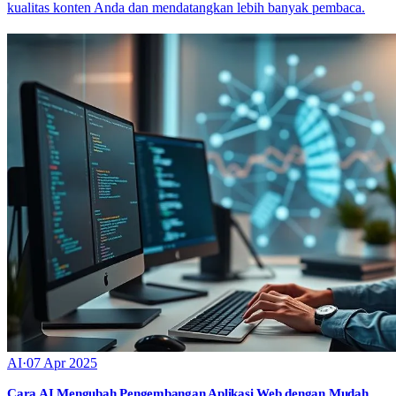
kualitas konten Anda dan mendatangkan lebih banyak pembaca.
AI
·
07 Apr 2025
Cara AI Mengubah Pengembangan Aplikasi Web dengan Mudah