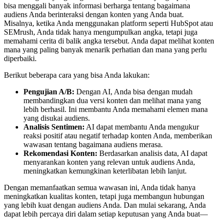
bisa menggali banyak informasi berharga tentang bagaimana
audiens Anda berinteraksi dengan konten yang Anda buat.
Misalnya, ketika Anda menggunakan platform seperti HubSpot atau
SEMrush, Anda tidak hanya mengumpulkan angka, tetapi juga
memahami cerita di balik angka tersebut. Anda dapat melihat konten
mana yang paling banyak menarik perhatian dan mana yang perlu
diperbaiki.
Berikut beberapa cara yang bisa Anda lakukan:
Pengujian A/B:
Dengan AI, Anda bisa dengan mudah
membandingkan dua versi konten dan melihat mana yang
lebih berhasil. Ini membantu Anda memahami elemen mana
yang disukai audiens.
Analisis Sentimen:
AI dapat membantu Anda mengukur
reaksi positif atau negatif terhadap konten Anda, memberikan
wawasan tentang bagaimana audiens merasa.
Rekomendasi Konten:
Berdasarkan analisis data, AI dapat
menyarankan konten yang relevan untuk audiens Anda,
meningkatkan kemungkinan keterlibatan lebih lanjut.
Dengan memanfaatkan semua wawasan ini, Anda tidak hanya
meningkatkan kualitas konten, tetapi juga membangun hubungan
yang lebih kuat dengan audiens Anda. Dan mulai sekarang, Anda
dapat lebih percaya diri dalam setiap keputusan yang Anda buat—