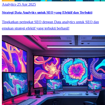
Analytics
·
25 Apr 2025
Strategi Data Analytics untuk SEO yang Efektif dan Terbukti
Tingkatkan peringkat SEO dengan Data analytics untuk SEO dan
emukan strategi efektif yang terbukti berhasil!