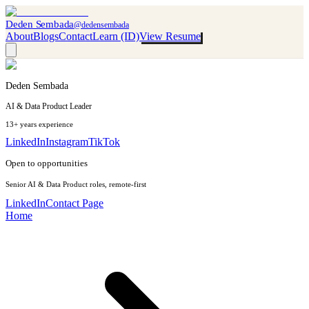
Deden Sembada
@dedensembada
About
Blogs
Contact
Learn (ID)
View Resume
Deden Sembada
AI & Data Product Leader
13+ years experience
LinkedIn
Instagram
TikTok
Open to opportunities
Senior AI & Data Product roles, remote-first
LinkedIn
Contact Page
Home