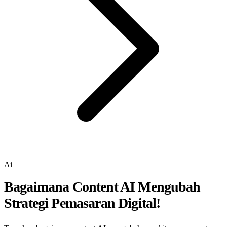
Ai
Bagaimana Content AI Mengubah
Strategi Pemasaran Digital!