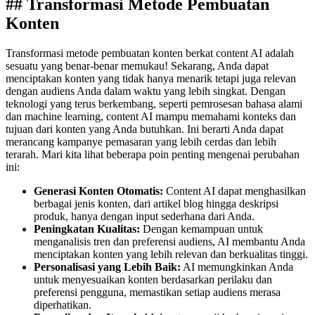
## Transformasi Metode Pembuatan
Konten
Transformasi metode pembuatan konten berkat content AI adalah
sesuatu yang benar-benar memukau! Sekarang, Anda dapat
menciptakan konten yang tidak hanya menarik tetapi juga relevan
dengan audiens Anda dalam waktu yang lebih singkat. Dengan
teknologi yang terus berkembang, seperti pemrosesan bahasa alami
dan machine learning, content AI mampu memahami konteks dan
tujuan dari konten yang Anda butuhkan. Ini berarti Anda dapat
merancang kampanye pemasaran yang lebih cerdas dan lebih
terarah. Mari kita lihat beberapa poin penting mengenai perubahan
ini:
Generasi Konten Otomatis:
Content AI dapat menghasilkan
berbagai jenis konten, dari artikel blog hingga deskripsi
produk, hanya dengan input sederhana dari Anda.
Peningkatan Kualitas:
Dengan kemampuan untuk
menganalisis tren dan preferensi audiens, AI membantu Anda
menciptakan konten yang lebih relevan dan berkualitas tinggi.
Personalisasi yang Lebih Baik:
AI memungkinkan Anda
untuk menyesuaikan konten berdasarkan perilaku dan
preferensi pengguna, memastikan setiap audiens merasa
diperhatikan.